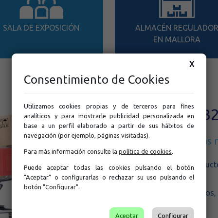
SALA DE EXPOSICIÓN
ALMACÉN REGULADO
EN MALLORA
X
Consentimiento de Cookies
Utilizamos cookies propias y de terceros para fines
Página Web B
analíticos y para mostrarle publicidad personalizada en
base a un perfil elaborado a partir de sus hábitos de
navegación (por ejemplo, páginas visitadas).
que engloba todas las 
Para más información consulte la
política de cookies
.
Consultas sobre productos
Puede aceptar todas las cookies pulsando el botón
"Aceptar" o configurarlas o rechazar su uso pulsando el
botón "Configurar".
Descargas de catálogos, 
condiciones de venta.
Aceptar
Configurar